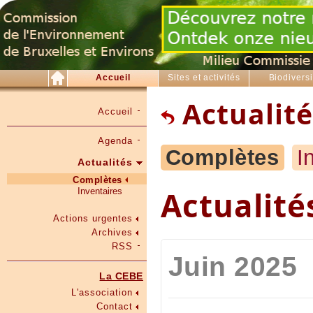
Accueil
Sites et activités
Biodiversi
Actualité
Accueil
Agenda
Complètes
I
Actualités
Complètes
Actualité
Inventaires
Actions urgentes
Archives
RSS
Juin 2025
La CEBE
L'association
Contact