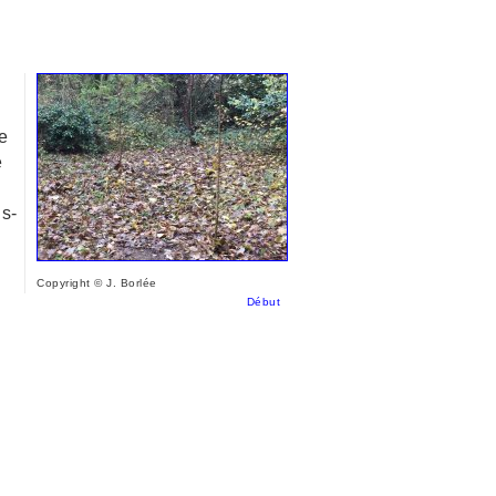
e
e
us-
Copyright © J. Borlée
Début