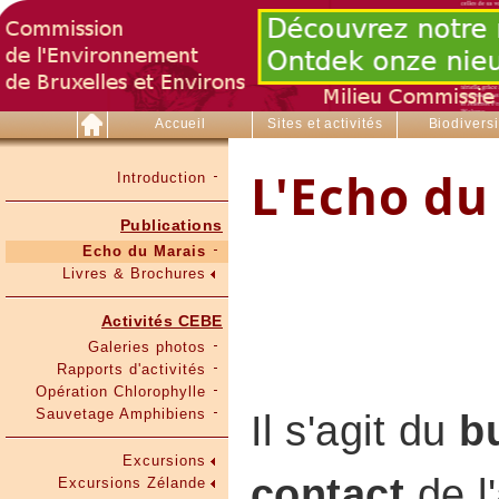
Accueil
Sites et activités
Biodiversi
L'Echo du
Introduction
Publications
Echo du Marais
Livres & Brochures
Activités CEBE
Galeries photos
Rapports d'activités
Opération Chlorophylle
Sauvetage Amphibiens
Il s'agit du
b
Excursions
contact
de l'
Excursions Zélande