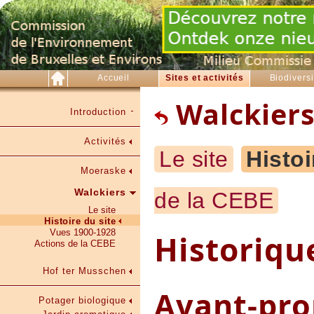
Accueil
Sites et activités
Biodiversi
Walckier
Introduction
Activités
Le site
Histoi
Moeraske
Walckiers
de la CEBE
Le site
Histoire du site
Vues 1900-1928
Historiqu
Actions de la CEBE
Hof ter Musschen
Avant-pro
Potager biologique