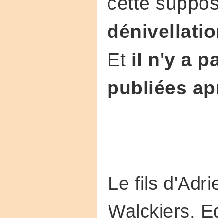
cette suppos
dénivellatio
Et
il n'y a p
publiées ap
Le fils d'Adr
Walckiers, E