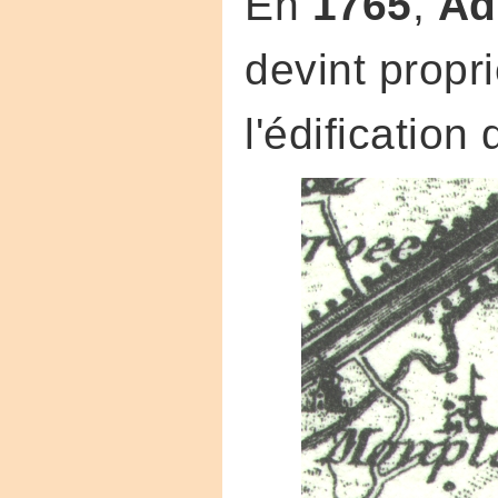
En
1765
,
Ad
devint propr
l'édification 