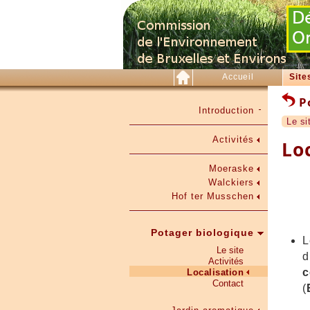
Accueil
Site
Po
Introduction
Le si
Activités
Lo
Moeraske
Walckiers
Hof ter Musschen
Potager biologique
Le site
Activités
Localisation
Contact
(