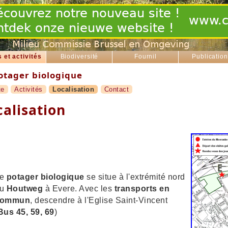
s et activités
Biodiversité
Fournil
Publicatio
tager biologique
te
Activités
Localisation
Contact
calisation
Le
potager biologique
se situe à l'extrémité nord
du
Houtweg
à Evere. Avec les
transports en
commun
, descendre à l'Eglise Saint-Vincent
Bus 45, 59, 69
)