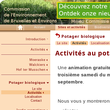
Accueil
Sites et activités
Biodiversi
Potager biologique
Introduction
Le site
Activités
Localisation
Activités
Activités au po
Moeraske
Walckiers
Une
animation gratuit
Hof ter Musschen
troisième samedi du m
septembre
.
Potager biologique
Le site
Activités
Localisation
Nous vous y montrero
Contact