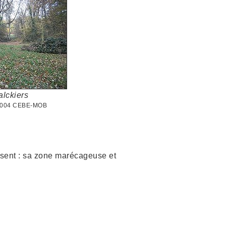
lckiers
 2004 CEBE-MOB
isent : sa zone marécageuse et