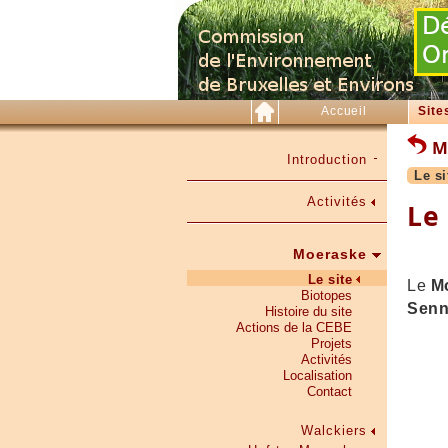
Accueil
Site
M
Introduction
Le si
Activités
Le
Moeraske
Le site
Le
M
Biotopes
Sen
Histoire du site
Actions de la CEBE
Projets
Activités
Localisation
Contact
Walckiers