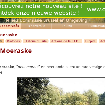
s et activités
Biodiversité
Fournil
Publicatio
oeraske
te
Biotopes
Histoire du site
Actions de la CEBE
Projets
Act
 Moeraske
oeraske
, "
petit marais
" en néerlandais, est un rare vestige
ne
.