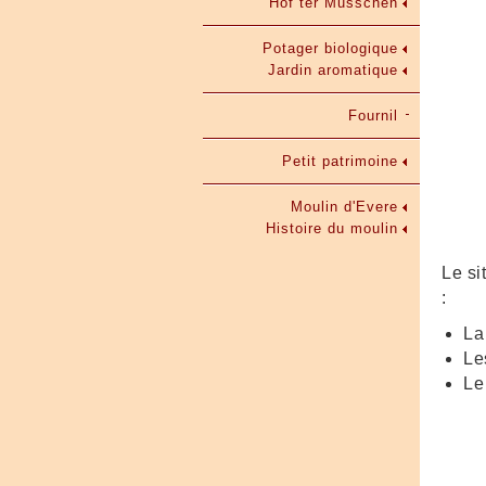
Hof ter Musschen
Potager biologique
Jardin aromatique
Fournil
Petit patrimoine
Moulin d'Evere
Histoire du moulin
Le si
:
La
Le
L