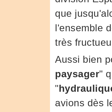
que jusqu'al
l'ensemble d
très fructue
Aussi bien po
paysager
" 
"
hydraulique
avions dès l