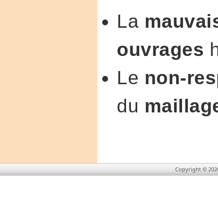
La
mauvais
ouvrages
h
Le
non-re
du
maillag
Copyright © 202