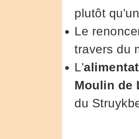
plutôt qu'u
Le renoncem
travers du 
L'
alimentat
Moulin de
du Struykb