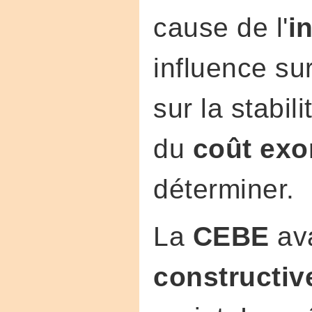
cause de l'
i
influence su
sur la stabil
du
coût exo
déterminer.
La
CEBE
av
constructiv