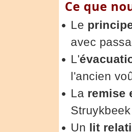
Ce que nou
Le
princip
avec passa
L'
évacuati
l'ancien vo
La
remise 
Struykbeek
Un
lit rela