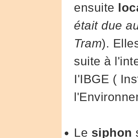
ensuite
loc
était due 
Tram
). Ell
suite à l'in
I'IBGE ( Ins
l'Environne
Le
siphon
s