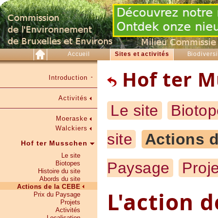
Accueil
Sites et activités
Biodiversi
Hof ter 
Introduction
Activités
Le site
Biotop
Moeraske
Walckiers
site
Actions 
Hof ter Musschen
Le site
Paysage
Proje
Biotopes
Histoire du site
Abords du site
Actions de la CEBE
L'action 
Prix du Paysage
Projets
Activités
Localisation