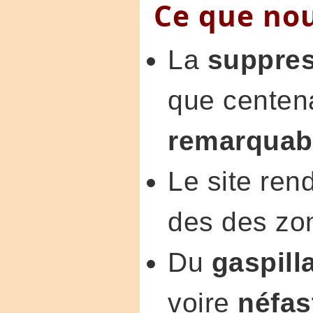
Ce que nou
La
suppre
que centena
remarquab
Le site ren
des des zo
Du
gaspill
voire
néfas