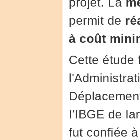
projet. La
mé
permit de
ré
à coût min
Cette étude 
l'Administra
Déplacements
I'IBGE de lan
fut confiée 