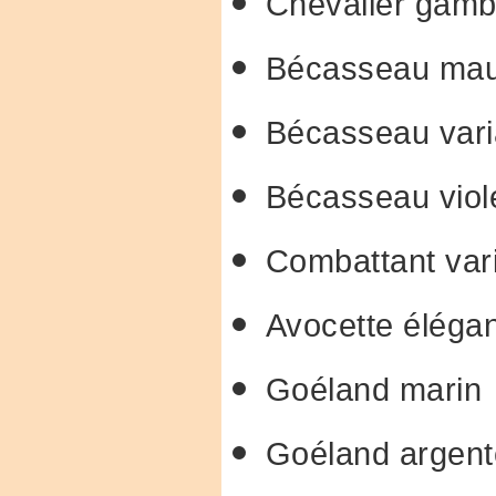
Chevalier gamb
Bécasseau maub
Bécasseau vari
Bécasseau viol
Combattant vari
Avocette éléga
Goéland marin
Goéland argent