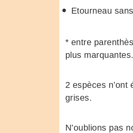
Etourneau san
* entre parenthè
plus marquantes
2 espèces n’ont é
grises.
N'oublions pas n