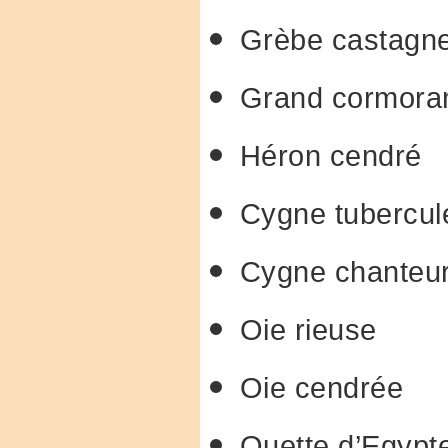
Grèbe castagn
Grand cormora
Héron cendré
Cygne tubercul
Cygne chanteur 
Oie rieuse
Oie cendrée
Ouette d’Egypt