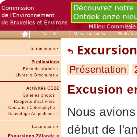
Accueil
Sites et activités
Biodiversi
Excursion
Introduction
Publications
Présentation
Echo du Marais
Livres & Brochures
Excusion en
Activités CEBE
Galeries photos
Rapports d'activités
Opération Chlorophylle
Nous avions 
Sauvetage Amphibiens
début de l'a
Excursions
Excursions Zélande