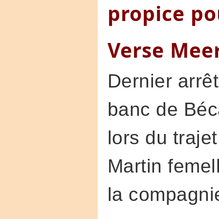
propice po
Verse Mee
Dernier arrêt
banc de Béca
lors du traj
Martin femel
la compagni