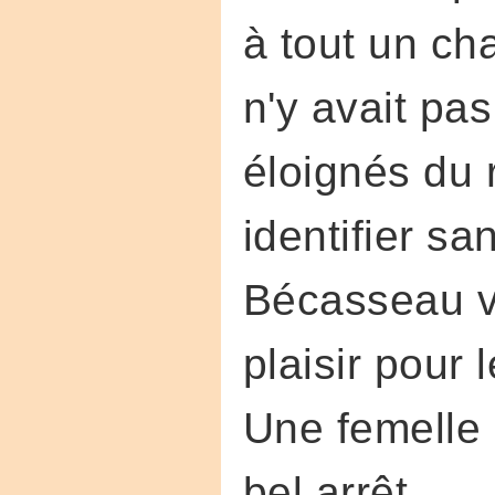
à tout un ch
n'y avait pa
éloignés du 
identifier s
Bécasseau vi
plaisir pour 
Une femelle 
bel arrêt.