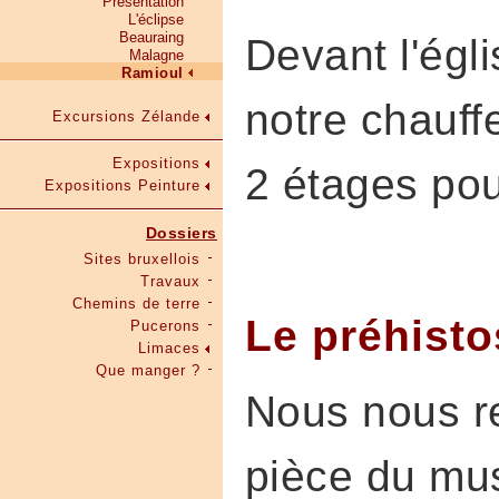
Présentation
L'éclipse
Beauraing
Devant l'égl
Malagne
Ramioul
notre chauffe
Excursions Zélande
Expositions
2 étages pou
Expositions Peinture
Dossiers
Sites bruxellois
Travaux
Chemins de terre
Le préhisto
Pucerons
Limaces
Que manger ?
Nous nous r
pièce du mus