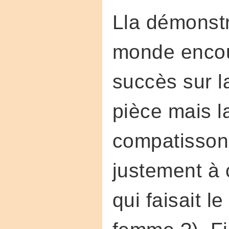
Lla démonstra
monde encour
succès sur la
pièce mais l
compatissons
justement à
qui faisait l