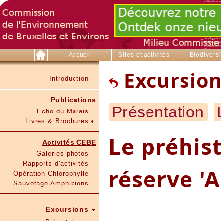
Accueil
Sites et activités
Biodiversi
Excursion
Introduction
Publications
Présentation
Echo du Marais
Livres & Brochures
Le préhis
Activités CEBE
Galeries photos
Rapports d'activités
réserve 'A
Opération Chlorophylle
Sauvetage Amphibiens
Excursions