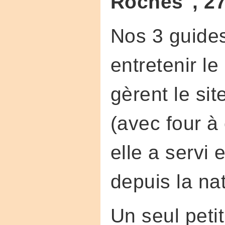
Roches
",
27
Nos 3 guides 
entretenir l
gèrent le sit
(avec four à
elle a servi 
depuis la nat
Un seul peti