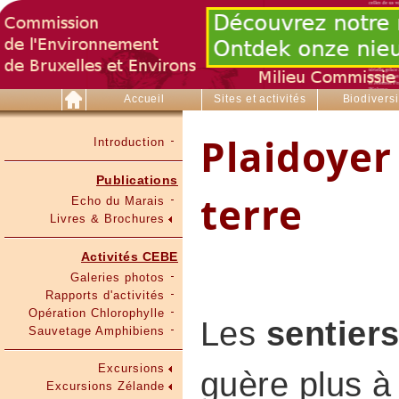
Accueil
Sites et activités
Biodiversi
Plaidoyer
Introduction
Publications
terre
Echo du Marais
Livres & Brochures
Activités CEBE
Galeries photos
Rapports d'activités
Opération Chlorophylle
Les
sentiers
Sauvetage Amphibiens
Excursions
guère plus à
Excursions Zélande