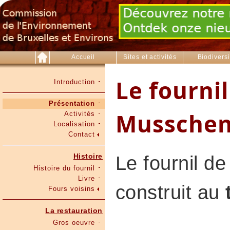
Accueil
Sites et activités
Biodiversi
Le fournil
Introduction
Présentation
Mussche
Activités
Localisation
Contact
Histoire
Le fournil de
Histoire du fournil
Livre
construit au
t
Fours voisins
La restauration
Gros oeuvre