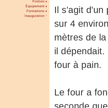
Finition
Equipement
Il s'agit d'u
Formations
Inauguration
sur 4 environ
mètres de l
il dépendait. 
four à pain.
Le four a fon
seconde guer