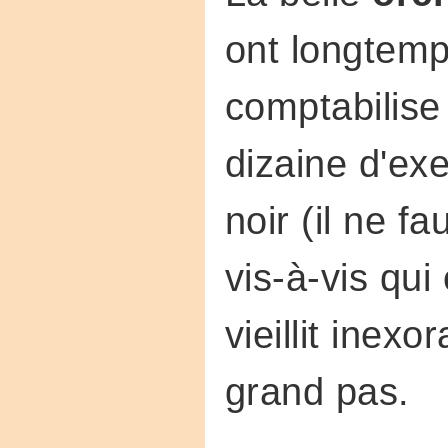
ont longtemp
comptabilis
dizaine d'ex
noir (il ne f
vis-à-vis qu
vieillit inexo
grand pas.