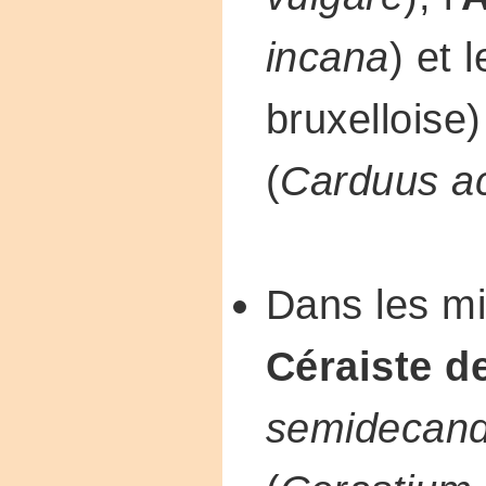
incana
) et 
bruxelloise
(
Carduus a
Dans les mi
Céraiste d
semidecan