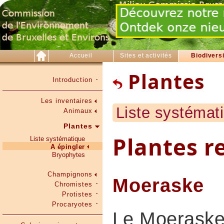
Accueil
Sites et activités
Biodivers
Plantes
Introduction
Les inventaires
Liste systémat
Animaux
Plantes
Plantes 
Liste systématique
A épingler
Bryophytes
Champignons
Moeraske
Chromistes
Protistes
Procaryotes
Le Moeraske 