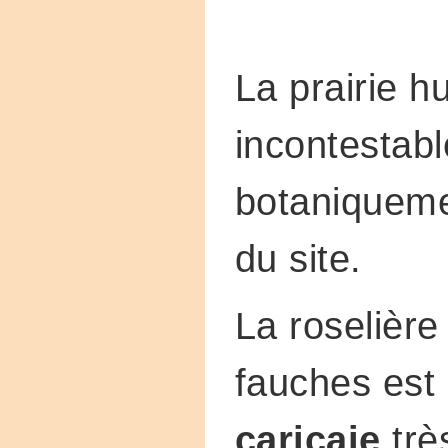
La prairie h
incontestabl
botaniquemen
du site.
La roselière 
fauches est
cariçaie
trè