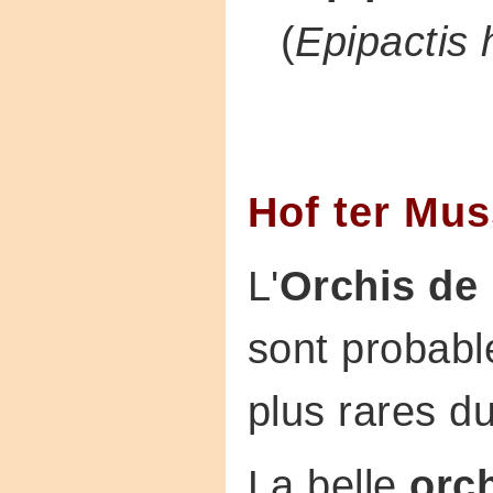
(
Epipactis 
Hof ter Mu
L'
Orchis de
sont probabl
plus rares du
La belle
orc