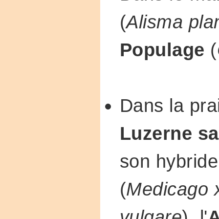
(
Alisma pla
Populage
(
Dans la prai
Luzerne s
son hybride
(
Medicago x
vulgare
), l'
A