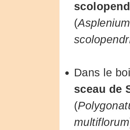
scolopend
(
Aspleniu
scolopend
Dans le boi
sceau de 
(
Polygona
multiflorum