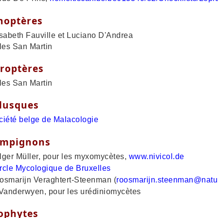
hoptères
abeth Fauville et Luciano D'Andrea
es San Martin
roptères
es San Martin
lusques
ciété belge de Malacologie
mpignons
er Müller, pour les myxomycètes,
www.nivicol.de
rcle Mycologique de Bruxelles
marijn Veraghtert-Steenman (
roosmarijn.steenman@natu
anderwyen, pour les urédiniomycètes
ophytes