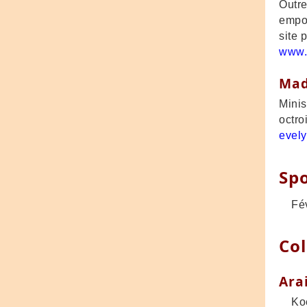
Outre
empor
site 
www.
Mad
Minis
octro
evely
Spo
Févri
Col
Ara
Koen