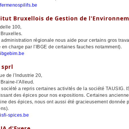
ermenospilifs.be
titut Bruxellois de Gestion de l'Environne
delle 100,
Bruxelles.
 administration régionale nous aide pour certains gros trava
e en charge par l'IBGE de certaines fauches notamment).
ibgebim.be
 sprl
e de l'Industrie 20,
Braine-l'Alleud.
 société a repris certaines activités de la société TAUSIG. 
issant des épices pour nos expositions. Certaines ancienne
ne des épices, nous ont aussi été gracieusement donnée p
ns).
sfi-spices.be
JA d'Evere