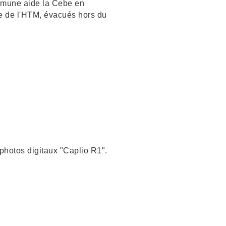
mmune aide la Cebe en
e de l'HTM, évacués hors du
hotos digitaux "Caplio R1".