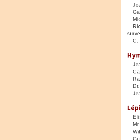
Jean
Gaby
Mich
Richa
surve
C. &
Hym
Jean
Cami
Raym
Dr. 
Jean
Lép
Elis
Mr G
Willy
Guid