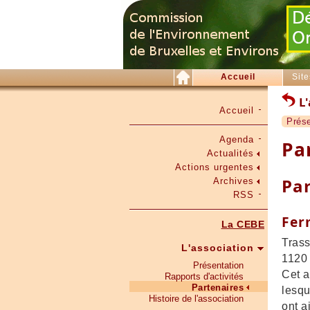
Accueil
Site
L'
Accueil
Prése
Agenda
Pa
Actualités
Actions urgentes
Pa
Archives
RSS
Fer
La CEBE
Tras
L'association
1120 
Présentation
Cet a
Rapports d'activités
Partenaires
lesqu
Histoire de l'association
ont a