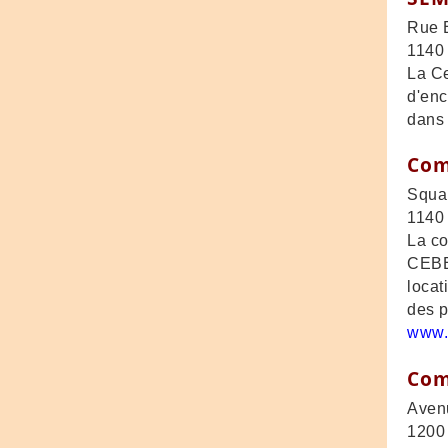
Rue 
1140
La Ce
d'enc
dans 
Com
Squa
1140 
La co
CEBE 
locat
des p
www.
Com
Aven
1200 