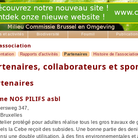
s et activités
Biodiversité
Fournil
Publicatio
association
ntation
Rapports d'activités
Partenaires
Histoire de l'associatio
rtenaires, collaborateurs et spo
rtenaires
me NOS PILIFS asbl
sersweg 347,
Bruxelles
telier protégé pour adultes réalise tous les gros travaux d
els la Cebe reçoit des subsides. Une bonne partie des den
insi une double utilisation, à des fins environnementales et 