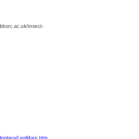
bsrc.ac.uk/insect-
idoptera/LepMain.htm