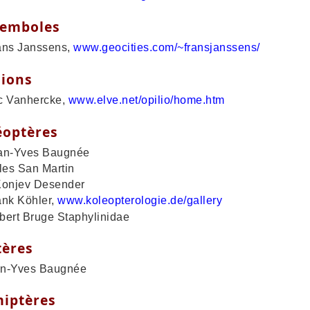
lemboles
s Janssens,
www.geocities.com/~fransjanssens/
lions
Vanhercke,
www.elve.net/opilio/home.htm
éoptères
-Yves Baugnée
es San Martin
njev Desender
k Köhler,
www.koleopterologie.de/gallery
rt Bruge Staphylinidae
tères
-Yves Baugnée
iptères