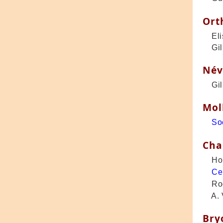
Ort
Elis
Gill
Név
Gill
Mol
So
Cha
Holg
Ce
Roos
A. V
Bry