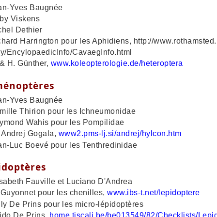
-Yves Baugnée
 Viskens
el Dethier
rd Harrington pour les Aphidiens, http://www.rothamsted.b
y/EncylopaedicInfo/CavaegInfo.html
 H. Günther,
www.koleopterologie.de/heteroptera
énoptères
-Yves Baugnée
lle Thirion pour les Ichneumonidae
ond Wahis pour les Pompilidae
Andrej Gogala,
www2.pms-lj.si/andrej/hylcon.htm
-Luc Boevé pour les Tenthredinidae
idoptères
abeth Fauville et Luciano D'Andrea
uyonnet pour les chenilles,
www.ibs-t.net/lepidoptere
 De Prins pour les micro-lépidoptères
o De Prins,
home.tiscali.be/be013549/82/Checklists/Lep