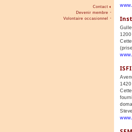
www.f
Contact
Devenir membre
Ins
Volontaire occasionnel
Gulle
1200 
Cette
(pris
www.
ISFI
Avenu
1420 
Cette
fourn
domai
Steve
www.i
SEM