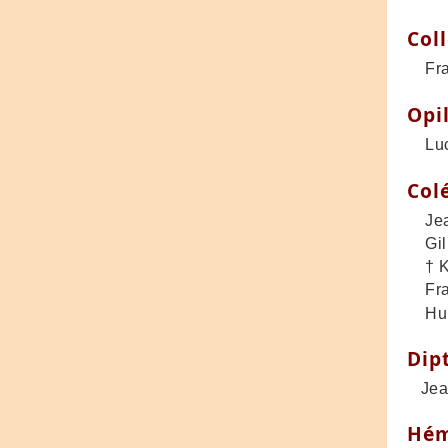
Col
Fran
Opi
Luc 
Col
Jean
Gill
† Ko
Fran
Hube
Dip
Jean
Hém