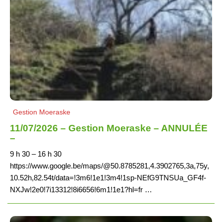
Gestion Moeraske
11/07/2026 – Gestion Moeraske – ANNULÉE
–
9 h 30 – 16 h 30
https://www.google.be/maps/@50.8785281,4.3902765,3a,75y,
10.52h,82.54t/data=!3m6!1e1!3m4!1sp-NEfG9TNSUa_GF4f-
NXJw!2e0!7i13312!8i6656!6m1!1e1?hl=fr …