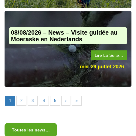
08/08/2026 – News – Visite guidée au
Moeraske en Nederlands
Lire La Suite…
mer 29 juillet 2026
1
2
3
4
5
›
»
Toutes les news…