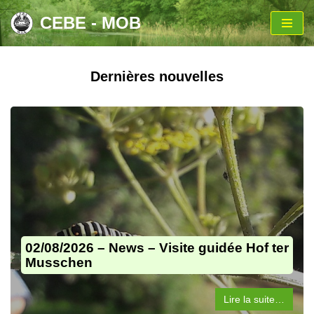
CEBE - MOB
Aller
au
contenu
Dernières nouvelles
02/08/2026 – News – Visite guidée Hof ter
Musschen
Lire la suite…