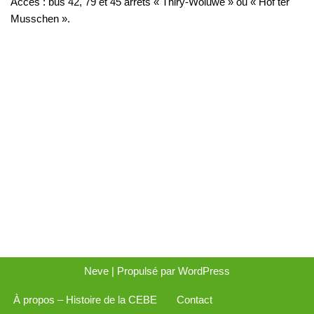
Accès : bus 42, 79 et 45 arrêts « Thiry-Woluwe » ou « Hof ter
Musschen ».
Neve
| Propulsé par
WordPress
À propos – Histoire de la CEBE
Contact