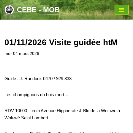
CEBE - MOB
Aller
au
contenu
01/11/2026 Visite guidée htM
mer 04 mars 2026
Guide : J. Randoux 0470 / 929 833
Les champignons du bois mort…
RDV 10h00 – coin Avenue Hippocrate & Bld de la Woluwe à
Woluwé Saint Lambert