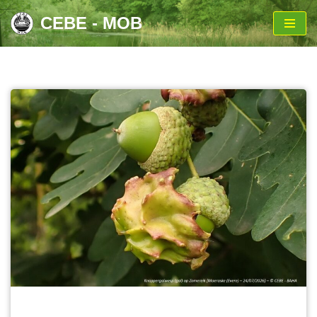
CEBE - MOB
Aller
au
contenu