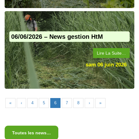
06/06/2026 – News gestion HtM
Lire La Suite…
sam 06 juin 2026
«
‹
4
5
6
7
8
›
»
Toutes les news…