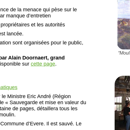
ence de la menace qui pèse sur le
par manque d’entretien
ropriétaires et les autorités
st lancée.
ation sont organisées pour le public,
“Moul
 par Alain Doornaert, grand
isponible sur
cette page
.
matiques
 le Ministre Eric André (Région
tude « Sauvegarde et mise en valeur du
aine de pages, détaillera tous les
 moulin.
a Commune d’Evere. Il est sauvé. Le
.