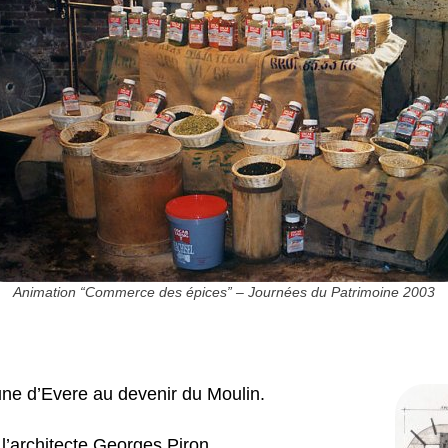
Animation “Commerce des épices” – Journées du Patrimoine 2003
e d’Evere au devenir du Moulin.
 l’architecte Georges Piron.