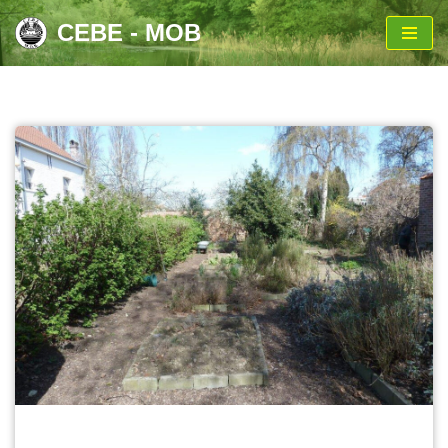
CEBE - MOB
Aller
au
contenu