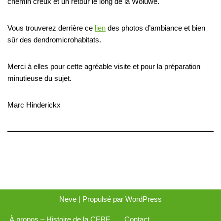
chemin creux et un retour le long de la Woluwe.
Vous trouverez derrière ce
lien
des photos d’ambiance et bien
sûr des dendromicrohabitats.
Merci à elles pour cette agréable visite et pour la préparation
minutieuse du sujet.
Marc Hinderickx
Neve
| Propulsé par
WordPress
À propos – Histoire de la CEBE
Contact