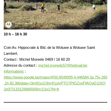
10 h – 16 h 30
Coin Av. Hippocrate & Bld. de la Woluwe à Woluwe Saint
Lambert.
Contact : Michel Moreels 0469 / 16 60 20
Adresse du contact :
michel.moreels57@hotmail.be
Informations
:
https://www.google.be/maps/@50.8549095,4.446584,3a,75y,260
.1h,82.36t/data=!3m6!1e1!3m4!1slyPTQ7PtGZveFfAQaG3JtQ!
2e0!7i13312!8i6656!6m1!1e1?hl=fr