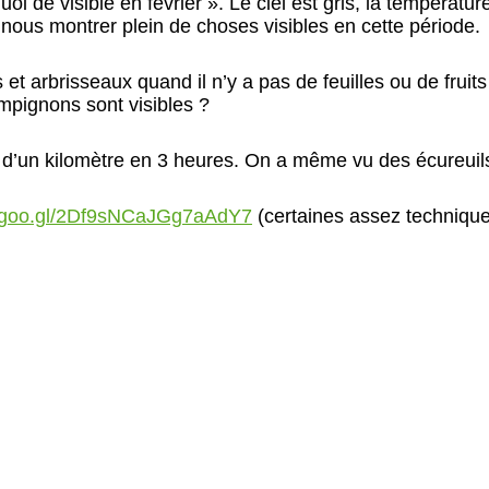
oi de visible en février ». Le ciel est gris, la températur
 nous montrer plein de choses visibles en cette période.
 et arbrisseaux quand il n’y a pas de feuilles ou de frui
pignons sont visibles ?
 d’un kilomètre en 3 heures. On a même vu des écureuil
pp.goo.gl/2Df9sNCaJGg7aAdY7
(certaines assez technique