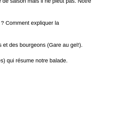
e de saison mais il ne pleut pas. Notre
ts ? Comment expliquer la
s et des bourgeons (Gare au gel!).
s) qui résume notre balade.