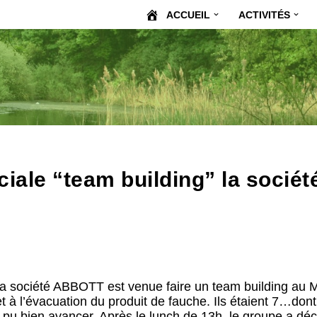
ACCUEIL
ACTIVITÉS
ciale “team building” la soci
la société ABBOTT est venue faire un team building au 
 à l’évacuation du produit de fauche. Ils étaient 7…don
 pu bien avancer. Après le lunch de 13h, le groupe a décou