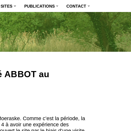
SITES
PUBLICATIONS
CONTACT
été ABBOT au
Moeraske. Comme c’est la période, la
t 4 à avoir une expérience des
vert le site par le biais d’une visite