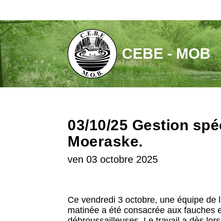
Aller
au
contenu
CEBE - MOB
03/10/25 Gestion spé
Moeraske.
ven 03 octobre 2025
Ce vendredi 3 octobre, une équipe de 
matinée a été consacrée aux fauches et
débroussailleuses. Le travail a dès lors