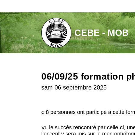
Aller
au
contenu
CEBE - MOB
06/09/25 formation p
sam 06 septembre 2025
« 8 personnes ont participé à cette for
Vu le succès rencontré par celle-ci, u
l’accent y sera mis sur la macrophotog