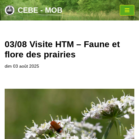
CEBE - MOB
Aller
au
contenu
03/08 Visite HTM – Faune et
flore des prairies
dim 03 août 2025