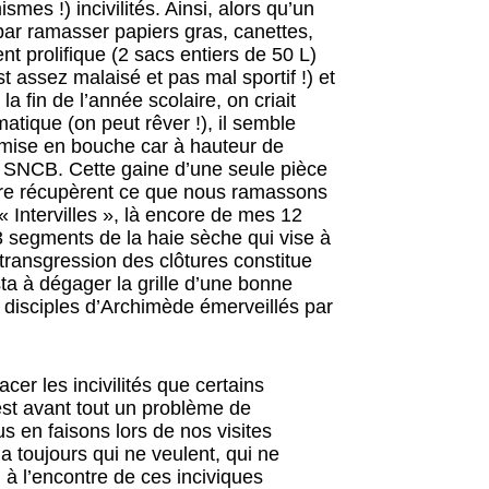
smes !) incivilités. Ainsi, alors qu’un
par ramasser papiers gras, canettes,
nt prolifique (2 sacs entiers de 50 L)
 assez malaisé et pas mal sportif !) et
a fin de l’année scolaire, on criait
atique (on peut rêver !), il semble
e mise en bouche car à hauteur de
a SNCB. Cette gaine d’une seule pièce
ere récupèrent ce que nous ramassons
« Intervilles », là encore de mes 12
3 segments de la haie sèche qui vise à
a transgression des clôtures constitue
sta à dégager la grille d’une bonne
 disciples d’Archimède émerveillés par
cer les incivilités que certains
est avant tout un problème de
us en faisons lors de nos visites
a toujours qui ne veulent, qui ne
 à l’encontre de ces inciviques