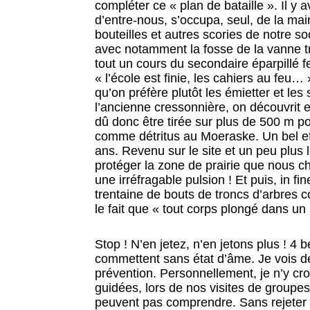
compléter ce « plan de bataille ». Il y a
d’entre-nous, s’occupa, seul, de la ma
bouteilles et autres scories de notre s
avec notamment la fosse de la vanne trè
tout un cours du secondaire éparpillé fe
« l’école est finie, les cahiers au feu…
qu’on préfère plutôt les émietter et le
l’ancienne cressonnière, on découvrit 
dû donc être tirée sur plus de 500 m 
comme détritus au Moeraske. Un bel effo
ans. Revenu sur le site et un peu plus
protéger la zone de prairie que nous che
une irréfragable pulsion ! Et puis, in 
trentaine de bouts de troncs d’arbres 
le fait que « tout corps plongé dans un 
Stop ! N’en jetez, n’en jetons plus ! 4 
commettent sans état d’âme. Je vois dé
prévention. Personnellement, je n’y croi
guidées, lors de nos visites de groupes
peuvent pas comprendre. Sans rejeter ce