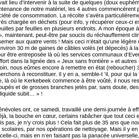
vait lieu d’intervenir à la suite de quelques (doux euphémi
intenance de notre matériel, les 4 autres commencèrent 
ociété de consommation. La récolte s’avéra particulièreme
s chargée en déchets (pour info, y récupérer ceux-ci est
uilles par feuilles en plusieurs endroits. A mon époque à l
 », maintenant, peut-être par soucis du réchauffement clim
s semer aux quatre vents ! Mais ceci n’était qu’une légèr
environ 30 m de gaines de câbles volés (et dépecés) à l
pour être entreposée là où les services communaux d’Ev
rt dans la lignée des « Jeux sans frontière » et autres 
 loin, nous eûmes encore à remettre en état (reboucher) 
rchons à reconstituer. Il y en a, semble-t ’il, pour qui l
fine, là où le Kerkebeek commence à être voûté, il nous re
coupés et de grosses branches jetés par, sans doute, des
liquide subit… » !
bénévoles ont, ce samedi, travaillé une demi-journée à effa
jà, la bouche en cœur, certains rabâcher que tout ceci 
s pas, je n’y crois plus ! Cela fait plus de 35 ans que no
 scolaires, par nos opérations de nettoyage. Mais il y en 
lle-ci, mais en n’en faisant pas la panacée universelle,