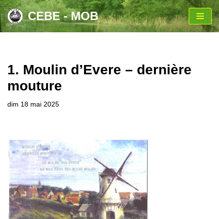
CEBE - MOB
Aller
au
contenu
1. Moulin d’Evere – dernière
mouture
dim 18 mai 2025