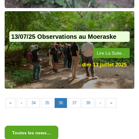
13/07/25 Observations au Moeraske
Lire La Suite…
dim 13 juillet 2025
«
‹
34
35
36
37
38
›
»
Toutes les news…