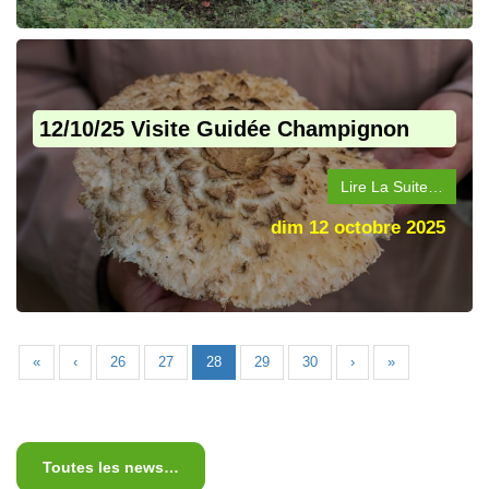
12/10/25 Visite Guidée Champignon
Lire La Suite…
dim 12 octobre 2025
«
‹
26
27
28
29
30
›
»
Toutes les news…