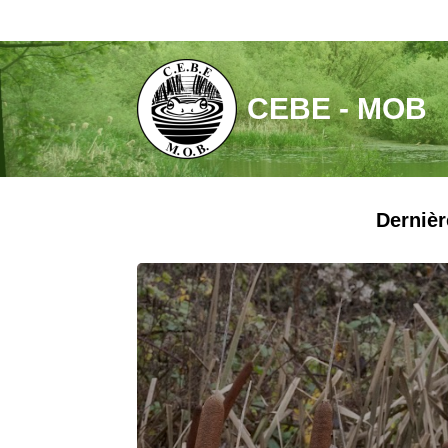
Aller
au
contenu
CEBE - MOB
Dernièr