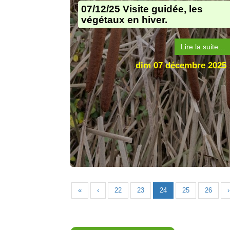
07/12/25 Visite guidée, les
végétaux en hiver.
Lire la suite…
dim 07 décembre 2025
«
‹
22
23
24
25
26
›