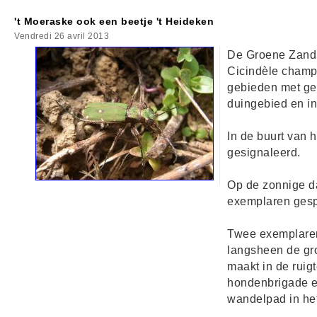
't Moeraske ook een beetje 't Heideken
Vendredi 26 avril 2013
De Groene Zandl
Cicindèle champê
gebieden met gee
duingebied en i
In de buurt van 
gesignaleerd.
Op de zonnige d
exemplaren gesp
Twee exemplare
langsheen de gr
maakt in de ruig
hondenbrigade e
wandelpad in he