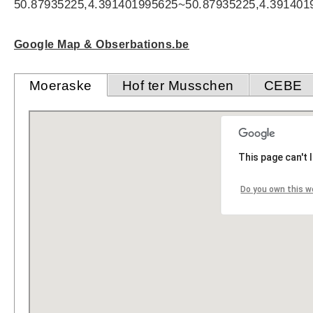
50.87935225,4.391401995625~50.87935225,4.391401
Google Map & Obserbations.be
Moeraske
Hof ter Musschen
CEBE