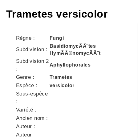
Trametes versicolor
Règne :
Fungi
BasidiomycÃÂ¨tes
Subdivision :
HymÃÂ©nomycÃÂ¨t
Subdivision 2
Aphyllophorales
:
Genre :
Trametes
Espèce :
versicolor
Sous-espèce
:
Variété :
Ancien nom :
Auteur :
Auteur