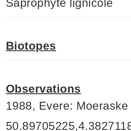
Saprophyte lignicole
Biotopes
Observations
1988, Evere: Moeraske 
50.89705225,4.382711