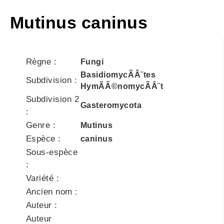
Mutinus caninus
Règne :
Fungi
BasidiomycÃÂ¨tes
Subdivision :
HymÃÂ©nomycÃÂ¨t
Subdivision 2
Gasteromycota
:
Genre :
Mutinus
Espèce :
caninus
Sous-espèce
:
Variété :
Ancien nom :
Auteur :
Auteur