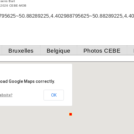
sens Bart
© 2026 CEBE-MOB
795625~50.88289225,4.402988795625~50.88289225,4.4
Bruxelles
Belgique
Photos CEBE