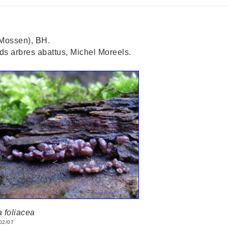
(Mossen), BH.
ds arbres abattus, Michel Moreels.
 foliacea
02/07