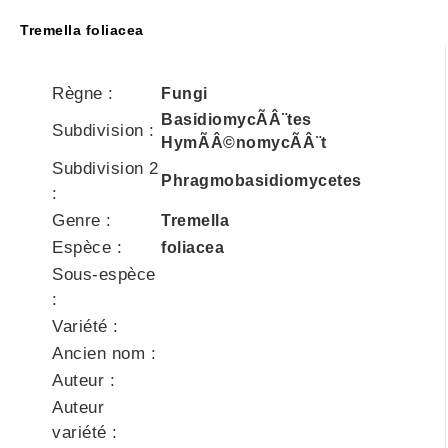
Tremella foliacea
Règne :
Fungi
BasidiomycÃÂ¨tes
Subdivision :
HymÃÂ©nomycÃÂ¨t
Subdivision 2
Phragmobasidiomycetes
:
Genre :
Tremella
Espèce :
foliacea
Sous-espèce
:
Variété :
Ancien nom :
Auteur :
Auteur
variété :