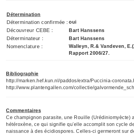
Détermination
Détermination confirmée :
oui
Découvreur CEBE :
Bart Hanssens
Déterminateur :
Bart Hanssens
Nomenclature :
Walleyn, R.& Vandeven, E.
Rapport 2006/27.
Bibliographie
http://marken.hef.kun.nl/paddos/extra/Puccinia-coronat
http://www.plantengallen.com/collectie/galvormende_sc
Commentaires
Ce champignon parasite, une Rouille (Urédiniomyècte) a 
hétéroxène, ce qui signifie qu'elle accomplit son cycle
naissance à des écidiospores. Celles-ci germeront sur d