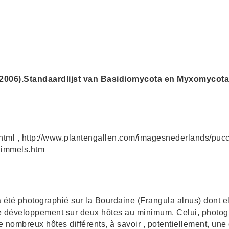
(2006).Standaardlijst van Basidiomycota en Myxomycot
a.html , http://www.plantengallen.com/imagesnederlands/puc
himmels.htm
été photographié sur la Bourdaine (Frangula alnus) dont ell
 de développement sur deux hôtes au minimum. Celui, photog
e nombreux hôtes différents, à savoir , potentiellement, u