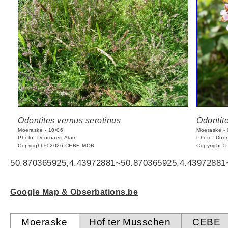
Odontites vernus serotinus
Odontit
Moeraske - 10/06
Moeraske - 
Photo: Doornaert Alain
Photo: Door
Copyright © 2026 CEBE-MOB
Copyright 
50.870365925,4.43972881~50.870365925,4.43972881
Google Map & Obserbations.be
Moeraske
Hof ter Musschen
CEBE