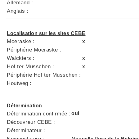
Allemand :
Anglais :
Localisation sur les sites CEBE
Moeraske :
x
Périphérie Moeraske :
Walckiers :
x
Hof ter Musschen :
x
Périphérie Hof ter Musschen :
Houtweg :
Détermination
Détermination confirmée :
oui
Découvreur CEBE :
Déterminateur :
Nomenclature :
Nouvelle flore de la Belgi