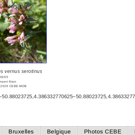
es vernus serotinus
09/05
naert Alain
© 2026 CEBE-MOB
~50.88023725,4.386332770625~50.88023725,4.3863327
Bruxelles
Belgique
Photos CEBE