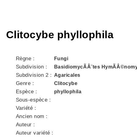
Clitocybe phyllophila
Règne :
Fungi
Subdivision :
BasidiomycÃÂ¨tes HymÃÂ©nomy
Subdivision 2 :
Agaricales
Genre :
Clitocybe
Espèce :
phyllophila
Sous-espèce :
Variété :
Ancien nom :
Auteur :
Auteur variété :