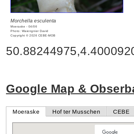
Morchella esculenta
Moeraske - 04/06
Photo: Waiengnier David
Copyright © 2026 CEBE-MOB
50.88244975,4.400092
Google Map & Obserba
Moeraske
Hof ter Musschen
CEBE