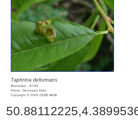
Taphrina deformans
Moeraske - 07/06
Photo: Doornaert Alain
Copyright © 2026 CEBE-MOB
50.88112225,4.389953