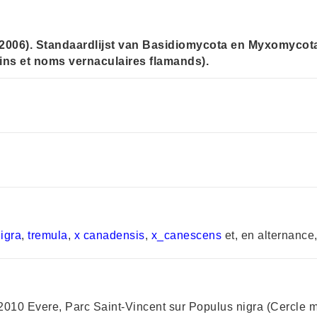
(2006). Standaardlijst van Basidiomycota en Myxomycot
ins et noms vernaculaires flamands).
igra
,
tremula
,
x canadensis
,
x_canescens
et, en alternance,
010 Evere, Parc Saint-Vincent sur Populus nigra (Cercle m