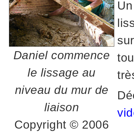
Un 
li
sur
Daniel commence
tou
le lissage au
trè
niveau du mur de
Dé
liaison
vi
Copyright © 2006