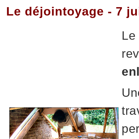
Le déjointoyage - 7 ju
Le 
rev
en
Un
tra
pe