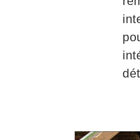
rem
int
pou
int
dét