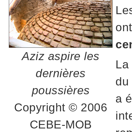
Le
on
ce
Aziz aspire les
La 
dernières
du 
poussières
a é
Copyright © 2006
int
CEBE-MOB