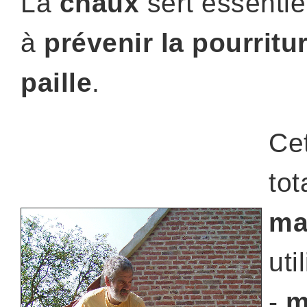
La
chaux
sert essentie
à
prévenir la pourritur
paille
.
Ce
tot
ma
util
-
m